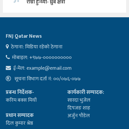
राम्रो हुन्थ्यो- ध्रुब क्षत्री
FNJ Qatar News
ठेगाना: मिडिया रहेको ठेगाना
मोबाइल: +९७७-००००००००००
ई-मेल:
example@email.com
सूचना विभाग दर्ता नं: ००/०७६-०७७
प्रबन्ध निर्देशक-
कार्यकारी सम्पादक:
करिम बक्स मियाँ
सारदा भुजेल
दिपजङ शाह
प्रधान सम्पादक
अर्जुन पौडेल
दिल कुमार श्रेष्ठ