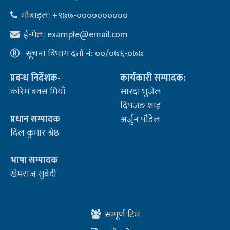
मोबाइल: +९७७-००००००००००
ई-मेल:
example@email.com
सूचना विभाग दर्ता नं: ००/०७६-०७७
प्रबन्ध निर्देशक-
कार्यकारी सम्पादक:
करिम बक्स मियाँ
सारदा भुजेल
दिपजङ शाह
प्रधान सम्पादक
अर्जुन पौडेल
दिल कुमार श्रेष्ठ
भाषा सम्पादक
खेमराज सुवेदी
सम्पूर्ण टिम