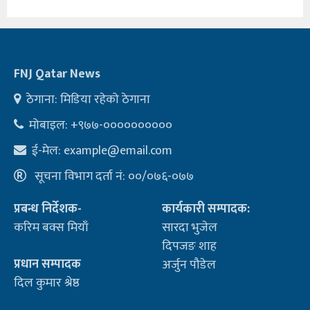
FNJ Qatar News
ठेगाना: मिडिया रहेको ठेगाना
मोबाइल: +९७७-००००००००००
ई-मेल:
example@email.com
सूचना विभाग दर्ता नं: ००/०७६-०७७
प्रबन्ध निर्देशक-
कार्यकारी सम्पादक:
करिम बक्स मियाँ
सारदा भुजेल
दिपजङ शाह
प्रधान सम्पादक
अर्जुन पौडेल
दिल कुमार श्रेष्ठ