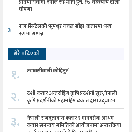
प्रतियोगितामा नेपाल सहभागि हुने, १७ सदस्यीय टोली
घोषणा
राज सिग्देलको ‘सुमधुर गजल साँझ’ कतारमा भव्य
रूपमा सम्पन्न
धेरै पढिएको
१.
ट्याक्सीवाली कोहिनुर”
२.
दशौँ कतार अन्तर्राष्ट्रिय कृषि प्रदर्शनी सुरु,नेपाली
कृषि प्रदर्शनीको महामहिम ढकालद्वारा उद्घाटन
३.
नेपाली राजदूतावास कतार र मानवसेवा आश्रम
कतार समन्वय समितिको आयोजनामा अन्तरक्रिया