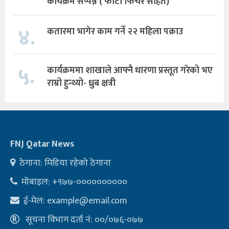
कार्यक्रम सप्पन्न ( फोटो फिचर सहित)
४.
कतारमा भागेर काम गर्ने २२ महिला पक्राउ
५.
कार्यक्रममा शाखाले आफ्नै धारणा प्रस्तूत गरेको भए
राम्रो हुन्थ्यो- ध्रुब क्षत्री
FNJ Qatar News
ठेगाना: मिडिया रहेको ठेगाना
मोबाइल: +९७७-००००००००००
ई-मेल:
example@email.com
सूचना विभाग दर्ता नं: ००/०७६-०७७