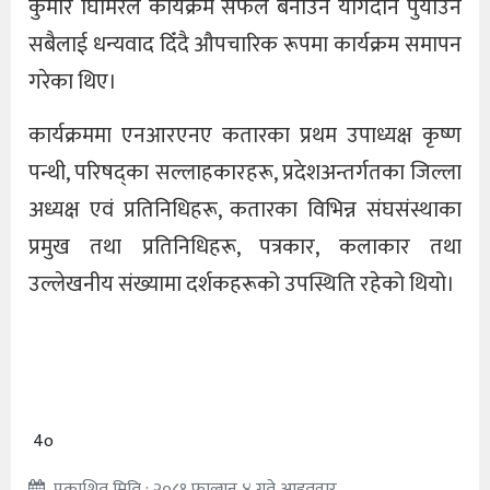
कुमार घिमिरेले कार्यक्रम सफल बनाउन योगदान पुर्याउने
सबैलाई धन्यवाद दिँदै औपचारिक रूपमा कार्यक्रम समापन
गरेका थिए।
कार्यक्रममा एनआरएनए कतारका प्रथम उपाध्यक्ष कृष्ण
पन्थी, परिषद्का सल्लाहकारहरू, प्रदेशअन्तर्गतका जिल्ला
अध्यक्ष एवं प्रतिनिधिहरू, कतारका विभिन्न संघसंस्थाका
प्रमुख तथा प्रतिनिधिहरू, पत्रकार, कलाकार तथा
उल्लेखनीय संख्यामा दर्शकहरूको उपस्थिति रहेको थियो।
4o
प्रकाशित मिति : २०८१ फाल्गुन ४ गते आइतवार