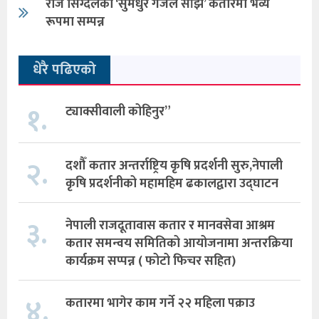
राज सिग्देलको ‘सुमधुर गजल साँझ’ कतारमा भव्य
रूपमा सम्पन्न
धेरै पढिएको
१.
ट्याक्सीवाली कोहिनुर”
२.
दशौँ कतार अन्तर्राष्ट्रिय कृषि प्रदर्शनी सुरु,नेपाली
कृषि प्रदर्शनीको महामहिम ढकालद्वारा उद्घाटन
३.
नेपाली राजदूतावास कतार र मानवसेवा आश्रम
कतार समन्वय समितिको आयोजनामा अन्तरक्रिया
कार्यक्रम सप्पन्न ( फोटो फिचर सहित)
४.
कतारमा भागेर काम गर्ने २२ महिला पक्राउ