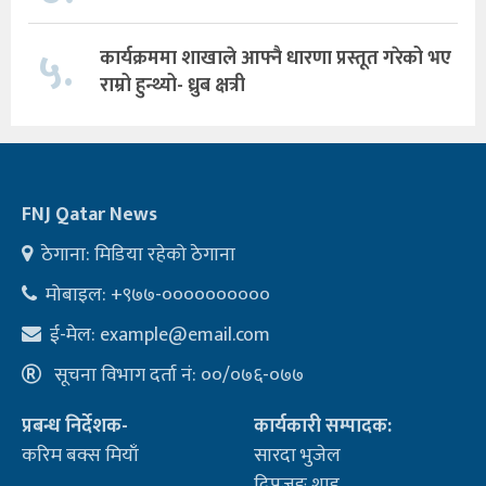
५.
कार्यक्रममा शाखाले आफ्नै धारणा प्रस्तूत गरेको भए
राम्रो हुन्थ्यो- ध्रुब क्षत्री
FNJ Qatar News
ठेगाना: मिडिया रहेको ठेगाना
मोबाइल: +९७७-००००००००००
ई-मेल:
example@email.com
सूचना विभाग दर्ता नं: ००/०७६-०७७
प्रबन्ध निर्देशक-
कार्यकारी सम्पादक:
करिम बक्स मियाँ
सारदा भुजेल
दिपजङ शाह