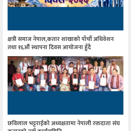
क्षत्री समाज नेपाल,कतार शाखाको पाँचौँ अधिवेशन
तथा १६औँ स्थापना दिवस आयोजना हुँदै
छविलाल भट्टराईको अध्यक्षतामा नेपाली रक्तदाता संघ