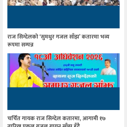
राज सिग्देलको ‘सुमधुर गजल साँझ’ कतारमा भव्य
रूपमा सम्पन्न
चर्चित गायक राज सिग्देल कतारमा, आगामी १७
तारिख एकल गजल गायन साँझ हुँदै