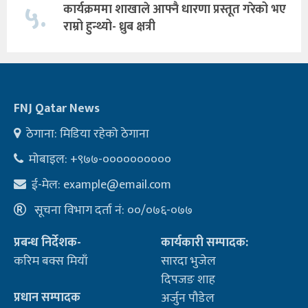
५.
कार्यक्रममा शाखाले आफ्नै धारणा प्रस्तूत गरेको भए
राम्रो हुन्थ्यो- ध्रुब क्षत्री
FNJ Qatar News
ठेगाना: मिडिया रहेको ठेगाना
मोबाइल: +९७७-००००००००००
ई-मेल:
example@email.com
सूचना विभाग दर्ता नं: ००/०७६-०७७
प्रबन्ध निर्देशक-
कार्यकारी सम्पादक:
करिम बक्स मियाँ
सारदा भुजेल
दिपजङ शाह
प्रधान सम्पादक
अर्जुन पौडेल