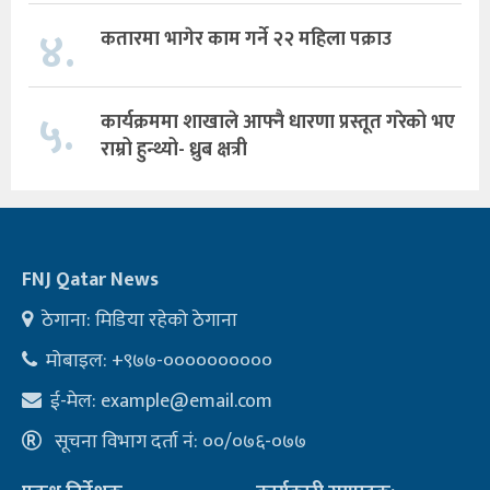
४.
कतारमा भागेर काम गर्ने २२ महिला पक्राउ
५.
कार्यक्रममा शाखाले आफ्नै धारणा प्रस्तूत गरेको भए
राम्रो हुन्थ्यो- ध्रुब क्षत्री
FNJ Qatar News
ठेगाना: मिडिया रहेको ठेगाना
मोबाइल: +९७७-००००००००००
ई-मेल:
example@email.com
सूचना विभाग दर्ता नं: ००/०७६-०७७