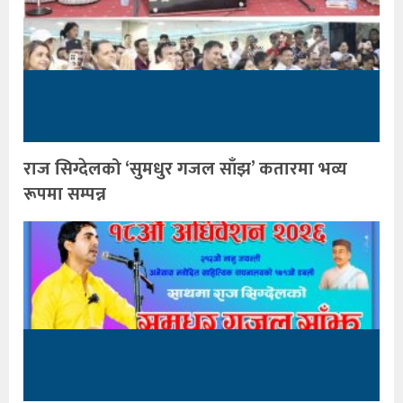
राज सिग्देलको ‘सुमधुर गजल साँझ’ कतारमा भव्य
रूपमा सम्पन्न