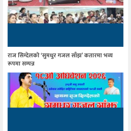
राज सिग्देलको ‘सुमधुर गजल साँझ’ कतारमा भव्य
रूपमा सम्पन्न