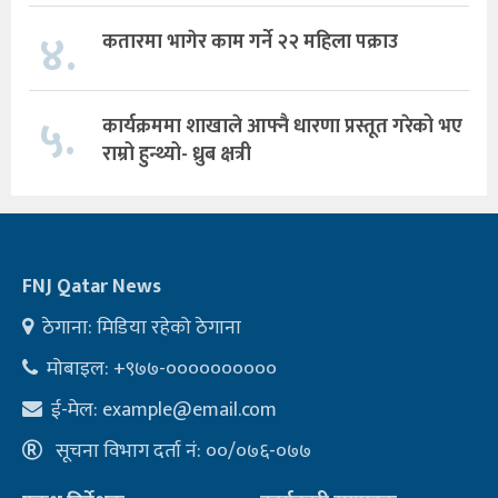
४.
कतारमा भागेर काम गर्ने २२ महिला पक्राउ
५.
कार्यक्रममा शाखाले आफ्नै धारणा प्रस्तूत गरेको भए
राम्रो हुन्थ्यो- ध्रुब क्षत्री
FNJ Qatar News
ठेगाना: मिडिया रहेको ठेगाना
मोबाइल: +९७७-००००००००००
ई-मेल:
example@email.com
सूचना विभाग दर्ता नं: ००/०७६-०७७