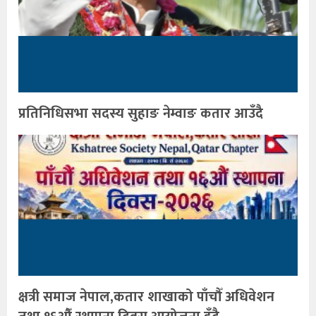
प्रतिनिधिसभा सदस्य सुहाङ नेम्वाङ कतार आउँदै
क्षत्री समाज नेपाल,कतार शाखाको पाँचौँ अधिवेशन