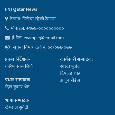
FNJ Qatar News
ठेगाना: मिडिया रहेको ठेगाना
मोबाइल: +९७७-००००००००००
ई-मेल:
example@email.com
सूचना विभाग दर्ता नं: ००/०७६-०७७
प्रबन्ध निर्देशक-
कार्यकारी सम्पादक:
करिम बक्स मियाँ
सारदा भुजेल
दिपजङ शाह
प्रधान सम्पादक
अर्जुन पौडेल
दिल कुमार श्रेष्ठ
भाषा सम्पादक
खेमराज सुवेदी