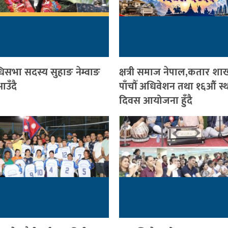
धिसभा सदस्य सुहाङ नेम्वाङ
क्षत्री समाज नेपाल,कतार श
उँदै
पाँचौँ अधिवेशन तथा १६औँ स्
दिवस आयोजना हुँदै