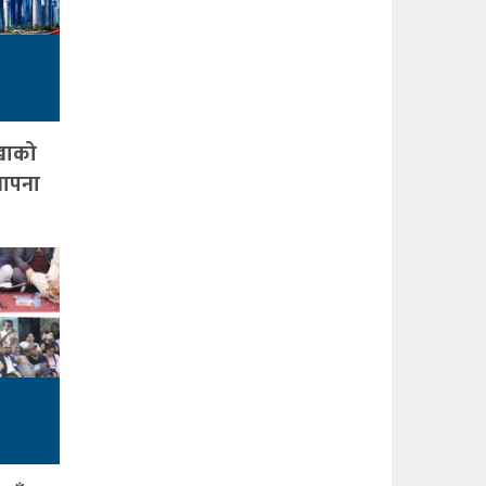
ाखाको
थापना