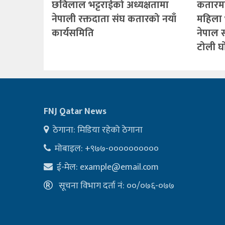
छविलाल भट्टराईको अध्यक्षतामा
कतारमा ह
नेपाली रक्तदाता संघ कतारको नयाँ
महिला 
कार्यसमिति
नेपाल 
टोली घ
FNJ Qatar News
ठेगाना: मिडिया रहेको ठेगाना
मोबाइल: +९७७-००००००००००
ई-मेल:
example@email.com
सूचना विभाग दर्ता नं: ००/०७६-०७७