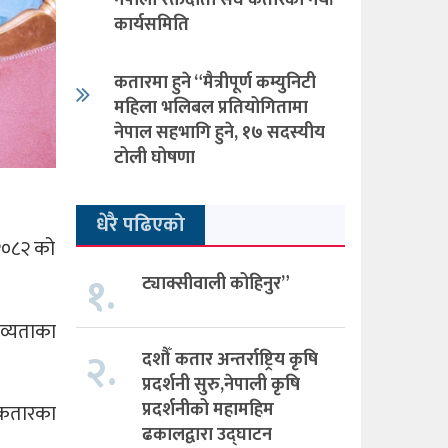
नेपाली रक्तदाता संघ कतारको नयाँ
कार्यसमिति
कतारमा हुने “मैत्रीपूर्ण कम्युनिटी
महिला भलिबल प्रतियोगितामा
नेपाल सहभागि हुने, १७ सदस्यीय
टोली घोषणा
धेरै पढिएको
 २०८२ को
१.
ट्याक्सीवाली कोहिनुर”
भव्यताका
२.
दशौँ कतार अन्तर्राष्ट्रिय कृषि
प्रदर्शनी सुरु,नेपाली कृषि
प्रदर्शनीको महामहिम
 कतारका
ढकालद्वारा उद्घाटन