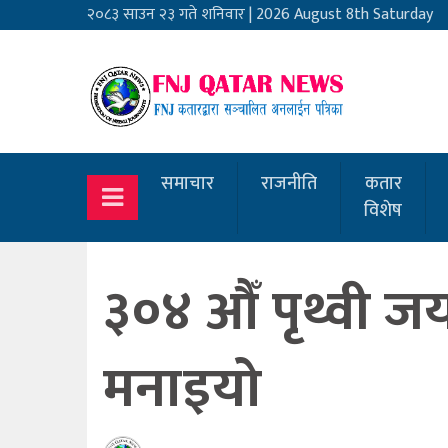
२०८३ साउन २३ गते शनिवार
|
2026 August 8th Saturday
समाचार
राजनीति
कतार
विशेष
३०४ औँ पृथ्वी जय
मनाइयो