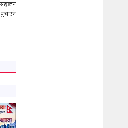
 सञ्चालन
र्‍याउने