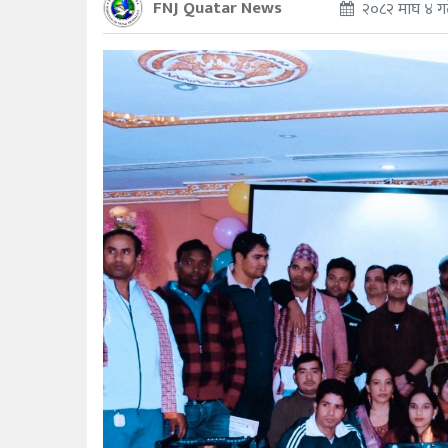
FNJ Quatar News
२०८२ माघ ४ गत