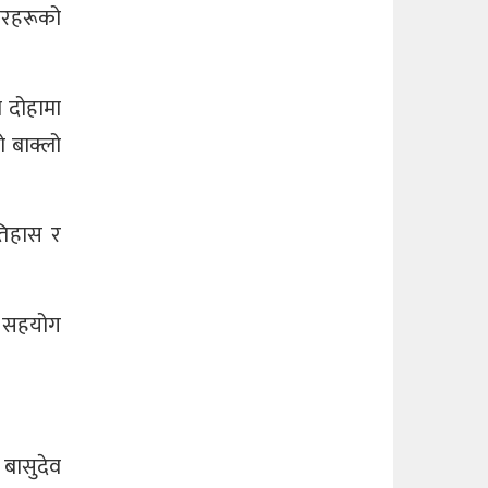
कारहरूको
ा दोहामा
ो बाक्लो
इतिहास र
ट सहयोग
, बासुदेव