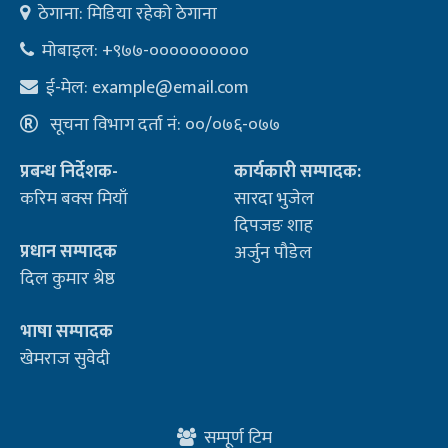
ठेगाना: मिडिया रहेको ठेगाना
मोबाइल: +९७७-००००००००००
ई-मेल:
example@email.com
सूचना विभाग दर्ता नं: ००/०७६-०७७
प्रबन्ध निर्देशक-
कार्यकारी सम्पादक:
करिम बक्स मियाँ
सारदा भुजेल
दिपजङ शाह
प्रधान सम्पादक
अर्जुन पौडेल
दिल कुमार श्रेष्ठ
भाषा सम्पादक
खेमराज सुवेदी
सम्पूर्ण टिम