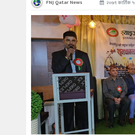
FNJ Qatar News
२०७९ कार्तिक ५