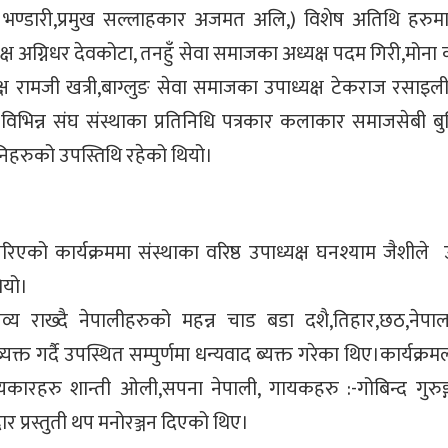
ल भण्डारी,प्रमुख सल्लाहकार अजमत अलि,) विशेष अतिथि हरुमा
्ष अग्निधर देवकोटा, तनहुँ सेवा समाजका अध्यक्ष पदम गिरी,मोन
क्ष रामजी खत्री,बाग्लुङ सेवा समाजका उपाध्यक्ष टेकराज रसाइली, 
भिन्न संघ संस्थाका प्रतिनिधि पत्रकार कलाकार समाजसेबी बुद्
निहरुको उपस्तिथि रहेको थियो।
एको कार्यक्रममा संस्थाका वरिष्ठ उपाध्यक्ष घनश्याम जैशीले 
ियो।
न्तव्य राख्दै नेपालीहरुको महन्न चाड बडा दशै,तिहार,छठ,नेपा
गर्दै उपस्थित सम्पुर्णमा धन्यवाद ब्यक्त गरेका थिए।कार्यक्रम
यकारहरु शान्ती ओली,सपना नेपाली, गायकहरु :-गोबिन्द गुरुङ्
प्रस्तुती थप मनोरञ्जन दिएको थिए।