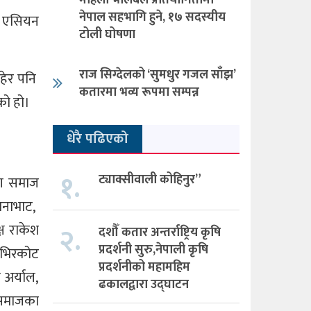
महिला भलिबल प्रतियोगितामा
नेपाल सहभागि हुने, १७ सदस्यीय
म एसियन
टोली घोषणा
राज सिग्देलको ‘सुमधुर गजल साँझ’
हेर पनि
कतारमा भव्य रूपमा सम्पन्न
एको हो।
धेरै पढिएको
१.
ट्याक्सीवाली कोहिनुर”
ोग समाज
रानाभाट,
्ष राकेश
२.
दशौँ कतार अन्तर्राष्ट्रिय कृषि
प्रदर्शनी सुरु,नेपाली कृषि
ु भिरकोट
प्रदर्शनीको महामहिम
 अर्याल,
ढकालद्वारा उद्घाटन
 समाजका