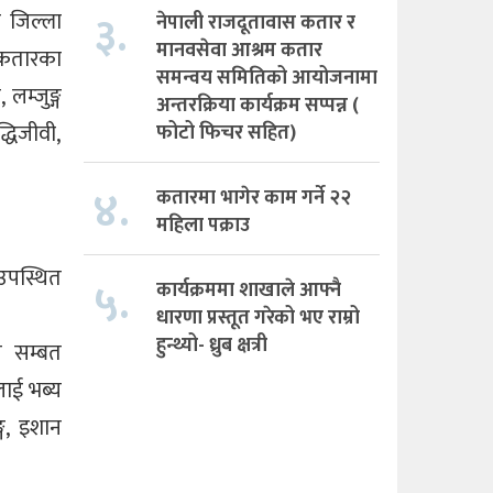
३.
 जिल्ला
नेपाली राजदूतावास कतार र
मानवसेवा आश्रम कतार
ा कतारका
समन्वय समितिको आयोजनामा
लम्जुङ्ग
अन्तरक्रिया कार्यक्रम सप्पन्न (
धिजीवी,
फोटो फिचर सहित)
४.
कतारमा भागेर काम गर्ने २२
महिला पक्राउ
उपस्थित
५.
कार्यक्रममा शाखाले आफ्नै
धारणा प्रस्तूत गरेको भए राम्रो
हुन्थ्यो- ध्रुब क्षत्री
ल सम्बत
लाई भब्य
ग, इशान