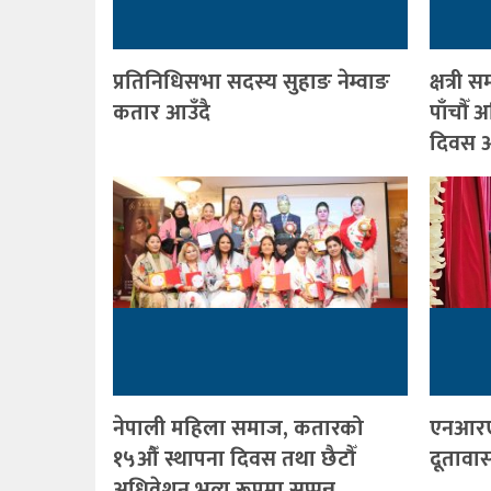
प्रतिनिधिसभा सदस्य सुहाङ नेम्वाङ
क्षत्र
कतार आउँदै
पाँचौँ
दिवस आ
नेपाली महिला समाज, कतारको
एनआरए
१५औँ स्थापना दिवस तथा छैटौँ
दूतावा
अधिवेशन भव्य रूपमा सप्पन्न