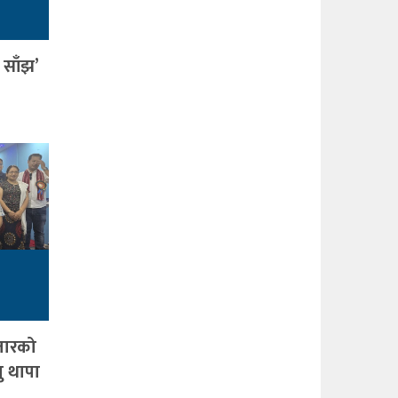
 साँझ’
तारको
जु थापा