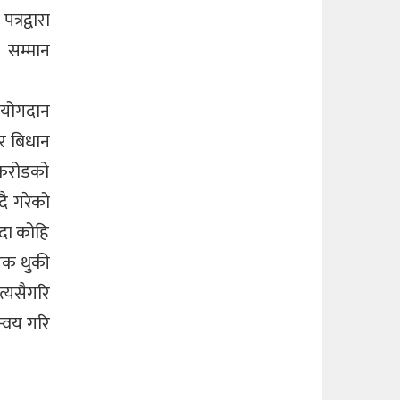
्रद्वारा
 सम्मान
 योगदान
 र बिधान
 करोडको
ै गरेको
दा कोहि
‘एक थुकी
त्यसैगरि
न्वय गरि