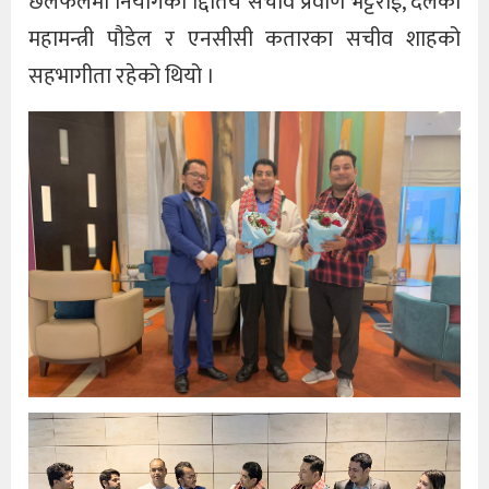
छलफलमा नियोगका द्दितिय सचीव प्रवीण भट्टराई, दलका
महामन्त्री पौडेल र एनसीसी कतारका सचीव शाहको
सहभागीता रहेको थियो ।