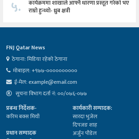
५.
कार्यक्रममा शाखाले आफ्नै धारणा प्रस्तूत गरेको भए
राम्रो हुन्थ्यो- ध्रुब क्षत्री
FNJ Qatar News
ठेगाना: मिडिया रहेको ठेगाना
मोबाइल: +९७७-००००००००००
ई-मेल:
example@email.com
सूचना विभाग दर्ता नं: ००/०७६-०७७
प्रबन्ध निर्देशक-
कार्यकारी सम्पादक:
करिम बक्स मियाँ
सारदा भुजेल
दिपजङ शाह
प्रधान सम्पादक
अर्जुन पौडेल