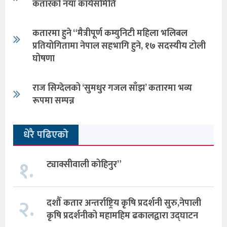
कतारको नयाँ कार्यसमिति
कतारमा हुने “मैत्रीपूर्ण कम्युनिटी महिला भलिबल
प्रतियोगितामा नेपाल सहभागि हुने, १७ सदस्यीय टोली
घोषणा
राज सिग्देलको ‘सुमधुर गजल साँझ’ कतारमा भव्य
रूपमा सम्पन्न
धेरै पढिएको
१.
ट्याक्सीवाली कोहिनुर”
२.
दशौँ कतार अन्तर्राष्ट्रिय कृषि प्रदर्शनी सुरु,नेपाली
कृषि प्रदर्शनीको महामहिम ढकालद्वारा उद्घाटन