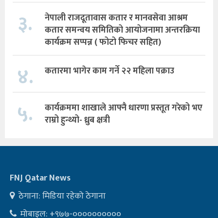
३.
नेपाली राजदूतावास कतार र मानवसेवा आश्रम
कतार समन्वय समितिको आयोजनामा अन्तरक्रिया
कार्यक्रम सप्पन्न ( फोटो फिचर सहित)
४.
कतारमा भागेर काम गर्ने २२ महिला पक्राउ
५.
कार्यक्रममा शाखाले आफ्नै धारणा प्रस्तूत गरेको भए
राम्रो हुन्थ्यो- ध्रुब क्षत्री
FNJ Qatar News
ठेगाना: मिडिया रहेको ठेगाना
मोबाइल: +९७७-००००००००००