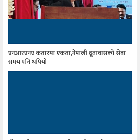
एनआरएनए कतारमा एकता,नेपाली दूतावासको सेवा
समय पनि थपियो