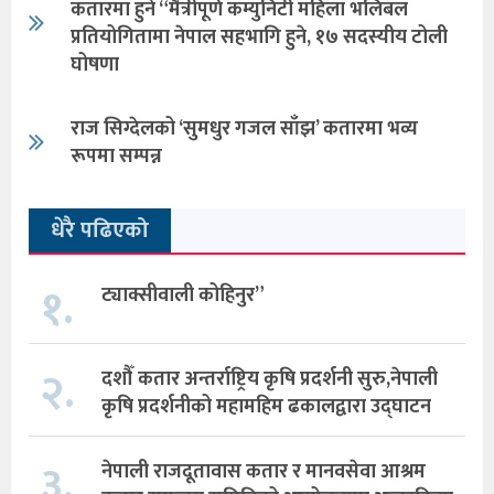
कतारमा हुने “मैत्रीपूर्ण कम्युनिटी महिला भलिबल
प्रतियोगितामा नेपाल सहभागि हुने, १७ सदस्यीय टोली
घोषणा
राज सिग्देलको ‘सुमधुर गजल साँझ’ कतारमा भव्य
रूपमा सम्पन्न
धेरै पढिएको
१.
ट्याक्सीवाली कोहिनुर”
२.
दशौँ कतार अन्तर्राष्ट्रिय कृषि प्रदर्शनी सुरु,नेपाली
कृषि प्रदर्शनीको महामहिम ढकालद्वारा उद्घाटन
३.
नेपाली राजदूतावास कतार र मानवसेवा आश्रम