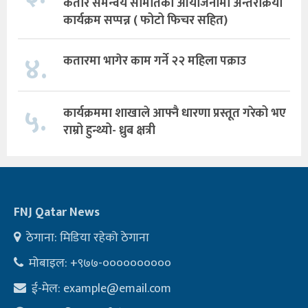
कतार समन्वय समितिको आयोजनामा अन्तरक्रिया
कार्यक्रम सप्पन्न ( फोटो फिचर सहित)
४.
कतारमा भागेर काम गर्ने २२ महिला पक्राउ
५.
कार्यक्रममा शाखाले आफ्नै धारणा प्रस्तूत गरेको भए
राम्रो हुन्थ्यो- ध्रुब क्षत्री
FNJ Qatar News
ठेगाना: मिडिया रहेको ठेगाना
मोबाइल: +९७७-००००००००००
ई-मेल:
example@email.com