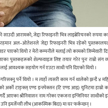
साउदी आरामको, जेद्दा रिफाइनरी भित्र लाइब्रेरियनको रुपमा काम
दुल रहमान अल–ओतेशनले जेद्दा रिफाइनरी भित्र रहेको पुस्तकालय
अडर पाएको थियो र मेरो कम्पनीले मलाई त्यो कामको जिम्मेवारी दिए
भएका पुस्तकहरूको शेल्फवाइज लिष्ट तयार गरेर पुनः राम्रो संग व
 मलाई आवश्यक सहयोग गर्न एउटा साथी पनि दिएको थियो ।
रिसक्नु पर्ने थियो । म त्यहाँ त्यसरी काम गर्न थालेको झन्डै ४ म
एको अर्को टाङ्क्स् एण्ड इन्स्पेक्सन (टि एण्ड आइ) युनिटमा हाम्रो 
ाम गर्दै आएका श्रीनिवासन नाम गरेका एकजना इन्जिनियर साथीको इ
ै उनि इमर्जेन्सी लीभ (आकस्मिक बिदा) मा घर फर्कन्छन् ।