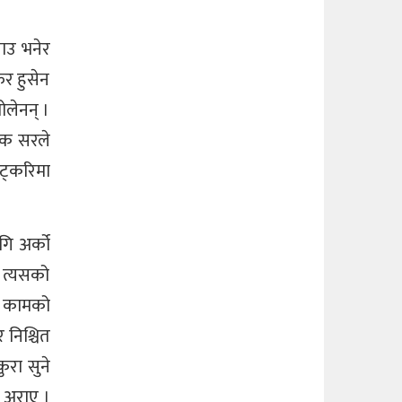
नाउ भनेर
फर हुसेन
ोलेनन् ।
रिक सरले
ोट्करिमा
गि अर्को
, त्यसको
को कामको
 निश्चित
ुरा सुने
ई अराए ।