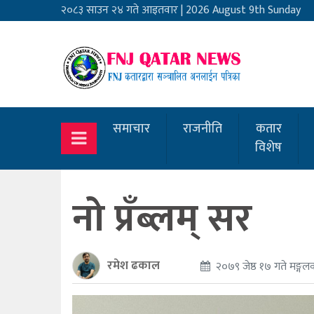
२०८३ साउन २४ गते आइतवार
|
2026 August 9th Sunday
समाचार
राजनीति
कतार
विशेष
नो प्रँब्लम् सर
रमेश ढकाल
२०७९ जेष्ठ १७ गते मङ्गल