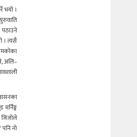
ने भयो ।
ुरुवाति
ई पठाउने
 । त्यसै
(आरमकोका
ने, अलि–
रभावशाली
िवासनका
मर्निङ्ग
। जिजोले
ि पनि नो