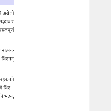
 अग्रेजी
सद्भाव र
सहजपूर्ण
ुलनात्मक
ि थिएनन्
सरहरुको
को थिए ।
पनि भएन,