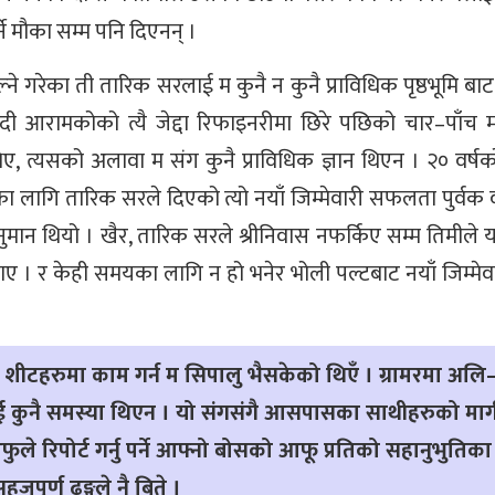
्ने मौका सम्म पनि दिएनन् ।
्ने गरेका ती तारिक सरलाई म कुनै न कुनै प्राविधिक पृष्ठभूमि 
ाउदी आरामकोको त्यै जेद्दा रिफाइनरीमा छिरे पछिको चार–पाँच 
 थिए, त्यसको अलावा म संग कुनै प्राविधिक ज्ञान थिएन । २० वर्षक
ा लागि तारिक सरले दिएको त्यो नयाँ जिम्मेवारी सफलता पुर्वक 
अनुमान थियो । खैर, तारिक सरले श्रीनिवास नफर्किए सम्म तिमीले 
ाए । र केही समयका लागि न हो भनेर भोली पल्टबाट नयाँ जिम्मे
क्सेल शीटहरुमा काम गर्न म सिपालु भैसकेको थिएँ । ग्रामरमा अल
लाई कुनै समस्या थिएन । यो संगसंगै आसपासका साथीहरुको मार्
आफुले रिपोर्ट गर्नु पर्ने आफ्नो बोसको आफू प्रतिको सहानुभुतिका
जपूर्ण ढङ्गले नै बिते ।