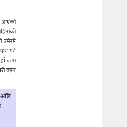
बाट आएको
महिनाको
ो उमेरमै
वहन गर्न
यहाँ काम
वारी वहन
ि–अलि
ग