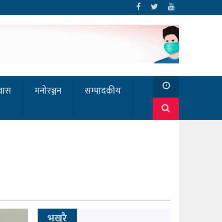
रवास
मनोरञ्जन
सम्पादकीय
भखरै