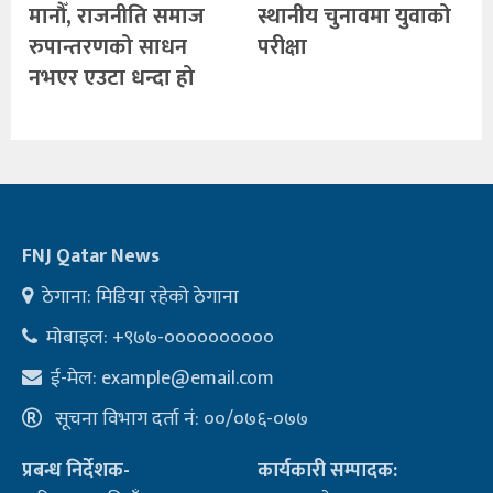
मानौँ, राजनीति समाज
स्थानीय चुनावमा युवाको
रुपान्तरणको साधन
परीक्षा
नभएर एउटा धन्दा हो
FNJ Qatar News
ठेगाना: मिडिया रहेको ठेगाना
मोबाइल: +९७७-००००००००००
ई-मेल:
example@email.com
सूचना विभाग दर्ता नं: ००/०७६-०७७
प्रबन्ध निर्देशक-
कार्यकारी सम्पादक: