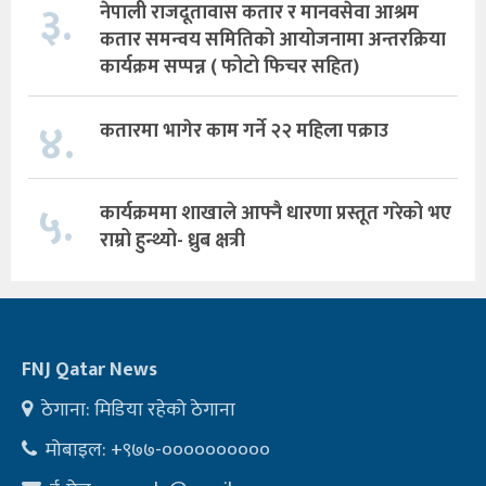
३.
नेपाली राजदूतावास कतार र मानवसेवा आश्रम
कतार समन्वय समितिको आयोजनामा अन्तरक्रिया
कार्यक्रम सप्पन्न ( फोटो फिचर सहित)
४.
कतारमा भागेर काम गर्ने २२ महिला पक्राउ
५.
कार्यक्रममा शाखाले आफ्नै धारणा प्रस्तूत गरेको भए
राम्रो हुन्थ्यो- ध्रुब क्षत्री
FNJ Qatar News
ठेगाना: मिडिया रहेको ठेगाना
मोबाइल: +९७७-००००००००००