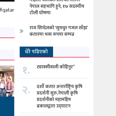
महिला भलिबल प्रतियोगितामा
नेपाल सहभागि हुने, १७ सदस्यीय
#qatar
टोली घोषणा
राज सिग्देलको ‘सुमधुर गजल साँझ’
कतारमा भव्य रूपमा सम्पन्न
धेरै पढिएको
१.
ट्याक्सीवाली कोहिनुर”
२.
दशौँ कतार अन्तर्राष्ट्रिय कृषि
प्रदर्शनी सुरु,नेपाली कृषि
प्रदर्शनीको महामहिम
ढकालद्वारा उद्घाटन