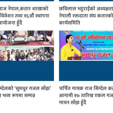
ी समाज नेपाल,कतार शाखाको
छविलाल भट्टराईको अध्यक्षत
 अधिवेशन तथा १६औँ स्थापना
नेपाली रक्तदाता संघ कतारको
योजना हुँदै
कार्यसमिति
ग्देलको ‘सुमधुर गजल साँझ’
चर्चित गायक राज सिग्देल क
भव्य रूपमा सम्पन्न
आगामी १७ तारिख एकल ग
गायन साँझ हुँदै