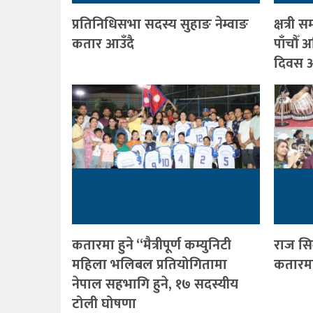
प्रतिनिधिसभा सदस्य सुहाङ नेम्वाङ
क्षत्र
कतार आउँदै
पाँचौँ
दिवस आ
कतारमा हुने “मैत्रीपूर्ण कम्युनिटी
राज सि
महिला भलिबल प्रतियोगितामा
कतारमा 
नेपाल सहभागि हुने, १७ सदस्यीय
टोली घोषणा