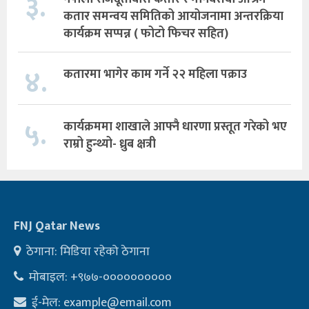
३.
कतार समन्वय समितिको आयोजनामा अन्तरक्रिया
कार्यक्रम सप्पन्न ( फोटो फिचर सहित)
४.
कतारमा भागेर काम गर्ने २२ महिला पक्राउ
५.
कार्यक्रममा शाखाले आफ्नै धारणा प्रस्तूत गरेको भए
राम्रो हुन्थ्यो- ध्रुब क्षत्री
FNJ Qatar News
ठेगाना: मिडिया रहेको ठेगाना
मोबाइल: +९७७-००००००००००
ई-मेल:
example@email.com