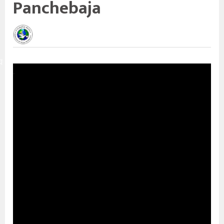
Panchebaja
य