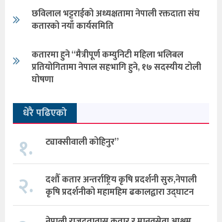
छविलाल भट्टराईको अध्यक्षतामा नेपाली रक्तदाता संघ
कतारको नयाँ कार्यसमिति
कतारमा हुने “मैत्रीपूर्ण कम्युनिटी महिला भलिबल
प्रतियोगितामा नेपाल सहभागि हुने, १७ सदस्यीय टोली
घोषणा
धेरै पढिएको
१.
ट्याक्सीवाली कोहिनुर”
२.
दशौँ कतार अन्तर्राष्ट्रिय कृषि प्रदर्शनी सुरु,नेपाली
कृषि प्रदर्शनीको महामहिम ढकालद्वारा उद्घाटन
नेपाली राजदूतावास कतार र मानवसेवा आश्रम